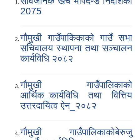
सार्वजनिक खर्च मापदण्ड निर्देशिका
2075
गौमुखी गाउँपाकिकाको गाउँ सभा
सचिवालय स्थापना तथा सञ्चालन
कार्यविधि २०८२
गौमुखी गाउँपालिकाको
आ.व. २०८०/०८१ का लागि जिल्ला दररेट निर्धारण समितिबाट स्वीकृत भएको प्यूठान जिल्लाको दररेट ।
आर्थिक_कार्यविधि तथा वित्तिय
शाखागत-कार्यविरण
उत्तरदायित्व ऐन_२०८२
गौमुखी गाउँपालिकाकोबेरुजु