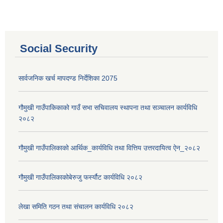
Social Security
सार्वजनिक खर्च मापदण्ड निर्देशिका 2075
गौमुखी गाउँपाकिकाको गाउँ सभा सचिवालय स्थापना तथा सञ्चालन कार्यविधि
२०८२
आ.व. २०८०/०८१ का लागि जिल्ला दररेट निर्धारण समितिबाट स्वीकृत भएको प्यूठान जिल्लाको दररेट ।
गौमुखी गाउँपालिकाको आर्थिक_कार्यविधि तथा वित्तिय उत्तरदायित्व ऐन_२०८२
शाखागत-कार्यविरण
गौमुखी गाउँपालिकाकोबेरुजु फर्स्यौट कार्यविधि २०८२
लेखा समिति गठन तथा संचालन कार्यविधि २०८२