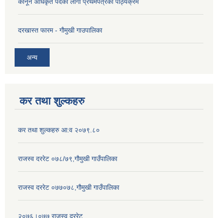
कानून अधिकृत पदको लागी प्रथमपत्रको पाठ्यक्रम
दरखास्त फारम - गाैमुखी गाउपालिका
अन्य
कर तथा शुल्कहरु
कर तथा शुल्कहरु आ:व २०७९.८०
राजस्व दररेट ०७८/७९,गौमुखी गाउँपालिका
राजस्व दररेट ०७७०७८,गौमुखी गाउँपालिका
२०७६।०७७ राजस्व दररेट