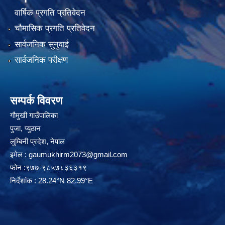
वार्षिक प्रगति प्रतिवेदन
चौमासिक प्रगति प्रतिवेदन
सार्वजनिक सुनुवाई
सार्वजनिक परीक्षण
सम्पर्क विवरण
गौमुखी गाउँपालिका
पुजा, प्युठान
लुम्बिनी प्रदेश, नेपाल
इमेल :
gaumukhirm2073@gmail.com
फोन :९७७-९८५७८३६३१९
निर्देशांक : 28.24°N 82.99°E