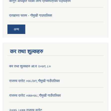
कानून अधिकृत पदको लागी प्रथमपत्रको पाठ्यक्रम
दरखास्त फारम - गाैमुखी गाउपालिका
अन्य
कर तथा शुल्कहरु
कर तथा शुल्कहरु आ:व २०७९.८०
राजस्व दररेट ०७८/७९,गौमुखी गाउँपालिका
राजस्व दररेट ०७७०७८,गौमुखी गाउँपालिका
२०७६।०७७ राजस्व दररेट