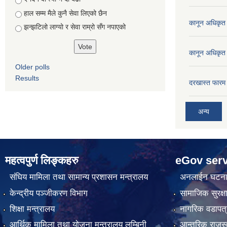
हाल सम्म मैले कुनै सेवा लिएको छैन
कानून अधिकृत 
झन्झटिलो लाग्यो र सेवा राम्रो सँग नपाएको
कानून अधिकृत 
Older polls
Results
दरखास्त फारम 
अन्य
महत्वपुर्ण लिङ्कहरु
eGov serv
संघिय मामिला तथा सामान्य प्रशासन मन्त्रालय
अनलाईन घटना द
केन्द्रीय पञ्जीकरण विभाग
सामाजिक सुरक्ष
शिक्षा मन्त्रालय
नागरिक वडापत्
आर्थिक मामिला तथा योजना मन्त्रालय लुम्बिनी
आन्तरिक राजस्