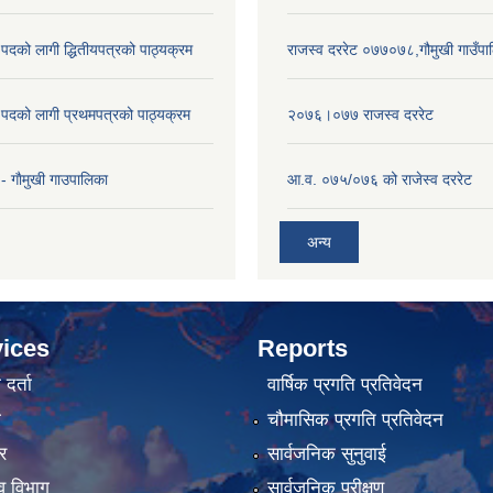
पदको लागी द्धितीयपत्रको पाठ्यक्रम
राजस्व दररेट ०७७०७८,गौमुखी गाउँपा
पदको लागी प्रथमपत्रको पाठ्यक्रम
२०७६।०७७ राजस्व दररेट
- गाैमुखी गाउपालिका
आ.व. ०७५/०७६ को राजेस्व दररेट
अन्य
ices
Reports
र्ता
वार्षिक प्रगति प्रतिवेदन
ा
चौमासिक प्रगति प्रतिवेदन
र
सार्वजनिक सुनुवाई
व विभाग
सार्वजनिक परीक्षण