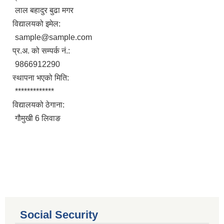
लाल बहादुर बुढा मगर
विद्यालयको इमेल:
sample@sample.com
प्र.अ. को सम्पर्क नं.:
9866912290
स्थापना भएको मिति:
*************
विद्यालयको ठेगाना:
गौमुखी 6 लिवाङ
आ.व. २०८०/०८१ का लागि जिल्ला दररेट निर्धारण समितिबाट स्वीकृत भएको प्यूठान जिल्लाको दररेट ।
शाखागत-कार्यविरण
Social Security