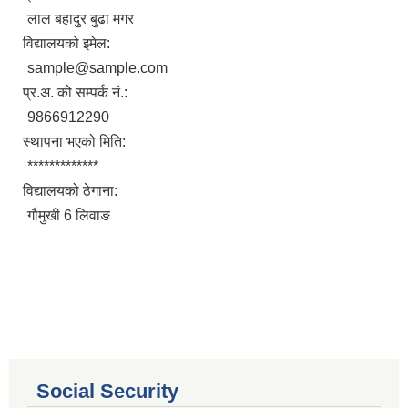
लाल बहादुर बुढा मगर
विद्यालयको इमेल:
sample@sample.com
प्र.अ. को सम्पर्क नं.:
9866912290
स्थापना भएको मिति:
*************
विद्यालयको ठेगाना:
गौमुखी 6 लिवाङ
आ.व. २०८०/०८१ का लागि जिल्ला दररेट निर्धारण समितिबाट स्वीकृत भएको प्यूठान जिल्लाको दररेट ।
शाखागत-कार्यविरण
Social Security