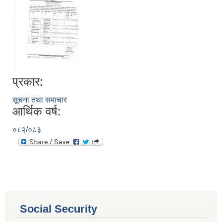
प्रकार:
सूचना तथा समाचार
आर्थिक वर्ष:
०८२/०८३
आ.व. २०८०/०८१ का लागि जिल्ला दररेट निर्धारण समितिबाट स्वीकृत भएको प्यूठान जिल्लाको दररेट ।
शाखागत-कार्यविरण
Social Security