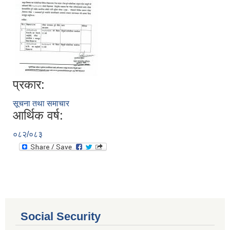
प्रकार:
सूचना तथा समाचार
आर्थिक वर्ष:
०८२/०८३
आ.व. २०८०/०८१ का लागि जिल्ला दररेट निर्धारण समितिबाट स्वीकृत भएको प्यूठान जिल्लाको दररेट ।
शाखागत-कार्यविरण
Social Security