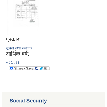
प्रकार:
सूचना तथा समाचार
आर्थिक वर्ष:
०८२/०८३
आ.व. २०८०/०८१ का लागि जिल्ला दररेट निर्धारण समितिबाट स्वीकृत भएको प्यूठान जिल्लाको दररेट ।
शाखागत-कार्यविरण
Social Security