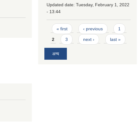
Updated date:
Tuesday, February 1, 2022
- 13:44
Pages
« first
‹ previous
1
2
3
next ›
last »
अन्य