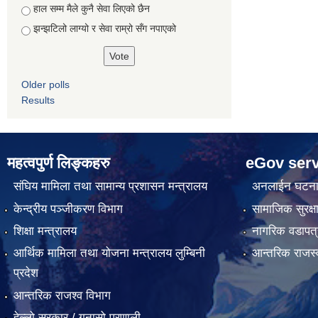
हाल सम्म मैले कुनै सेवा लिएको छैन
झन्झटिलो लाग्यो र सेवा राम्रो सँग नपाएको
Older polls
Results
महत्वपुर्ण लिङ्कहरु
eGov serv
संघिय मामिला तथा सामान्य प्रशासन मन्त्रालय
अनलाईन घटना द
केन्द्रीय पञ्जीकरण विभाग
सामाजिक सुरक्ष
शिक्षा मन्त्रालय
नागरिक वडापत्
आर्थिक मामिला तथा योजना मन्त्रालय लुम्बिनी
आन्तरिक राजस्
प्रदेश
आन्तरिक राजश्व विभाग
हेल्लो सरकार / गुनासो प्रणाली