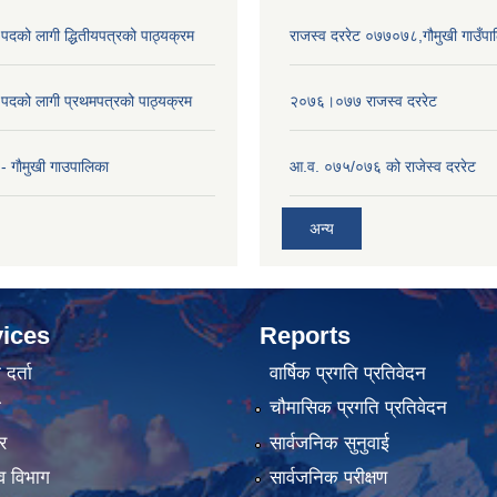
पदको लागी द्धितीयपत्रको पाठ्यक्रम
राजस्व दररेट ०७७०७८,गौमुखी गाउँपा
पदको लागी प्रथमपत्रको पाठ्यक्रम
२०७६।०७७ राजस्व दररेट
- गाैमुखी गाउपालिका
आ.व. ०७५/०७६ को राजेस्व दररेट
अन्य
ices
Reports
र्ता
वार्षिक प्रगति प्रतिवेदन
ा
चौमासिक प्रगति प्रतिवेदन
र
सार्वजनिक सुनुवाई
व विभाग
सार्वजनिक परीक्षण