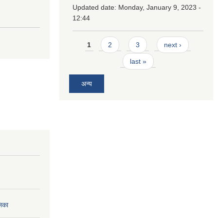
Updated date:
Monday, January 9, 2023 -
12:44
Pages
1
2
3
next ›
last »
अन्य
लिका