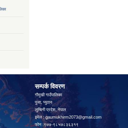
लिका
सम्पर्क विवरण
गौमुखी गाउँपालिका
पुजा, प्युठान
लुम्बिनी प्रदेश, नेपाल
इमेल :
gaumukhirm2073@gmail.com
फोन :९७७-९८५७८३६३१९