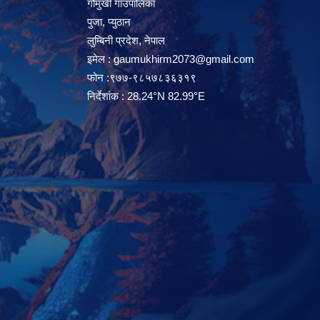
गौमुखी गाउँपालिका
पुजा, प्युठान
लुम्बिनी प्रदेश, नेपाल
इमेल :
gaumukhirm2073@gmail.com
फोन :९७७-९८५७८३६३१९
निर्देशांक : 28.24°N 82.99°E