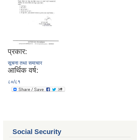
प्रकार:
सूचना तथा समाचार
आर्थिक वर्ष:
८०/८१
आ.व. २०८०/०८१ का लागि जिल्ला दररेट निर्धारण समितिबाट स्वीकृत भएको प्यूठान जिल्लाको दररेट ।
शाखागत-कार्यविरण
Social Security