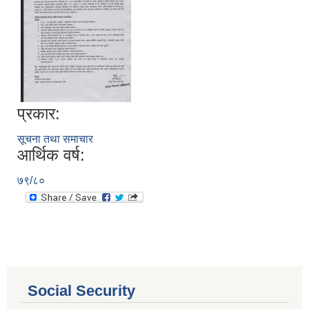
प्रकार:
सूचना तथा समाचार
आर्थिक वर्ष:
७९/८०
आ.व. २०८०/०८१ का लागि जिल्ला दररेट निर्धारण समितिबाट स्वीकृत भएको प्यूठान जिल्लाको दररेट ।
शाखागत-कार्यविरण
Social Security