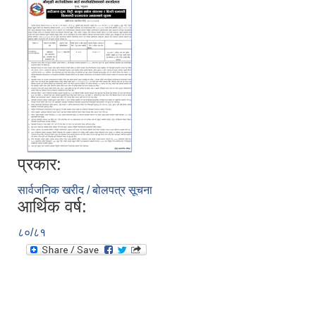
प्रकार:
आ.व. २०८०/०८१ का लागि जिल्ला दररेट निर्धारण समितिबाट स्वीकृत भएको प्यूठान जिल्लाको दररेट ।
सार्वजनिक खरीद / बोलपत्र सूचना
आर्थिक वर्ष:
शाखागत-कार्यविरण
८०/८१