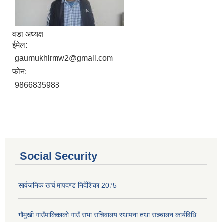
वडा अध्यक्ष
ईमेल:
gaumukhirmw2@gmail.com
फोन:
9866835988
आ.व. २०८०/०८१ का लागि जिल्ला दररेट निर्धारण समितिबाट स्वीकृत भएको प्यूठान जिल्लाको दररेट ।
Social Security
शाखागत-कार्यविरण
सार्वजनिक खर्च मापदण्ड निर्देशिका 2075
गौमुखी गाउँपाकिकाको गाउँ सभा सचिवालय स्थापना तथा सञ्चालन कार्यविधि