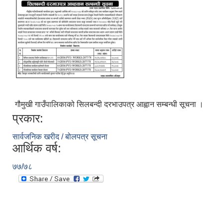
गौमुखी गाउँपालिकाको सिलबन्दी दरभाउपत्र आह्वान सम्बन्धी सूचना ।
प्रकार:
आ.व. २०८०/०८१ का लागि जिल्ला दररेट निर्धारण समितिबाट स्वीकृत भएको प्यूठान जिल्लाको दररेट ।
सार्वजनिक खरीद / बोलपत्र सूचना
आर्थिक वर्ष:
शाखागत-कार्यविरण
७७/७८