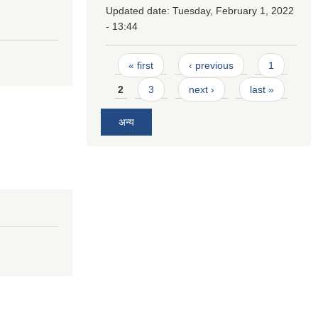
Updated date:
Tuesday, February 1, 2022
- 13:44
Pages
« first
‹ previous
1
2
3
next ›
last »
अन्य