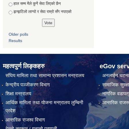
हाल सम्म मैले कुनै सेवा लिएको छैन
झन्झटिलो लाग्यो र सेवा राम्रो सँग नपाएको
Older polls
Results
महत्वपुर्ण लिङ्कहरु
eGov serv
संघिय मामिला तथा सामान्य प्रशासन मन्त्रालय
अनलाईन घटना द
केन्द्रीय पञ्जीकरण विभाग
सामाजिक सुरक्ष
शिक्षा मन्त्रालय
नागरिक वडापत्
आर्थिक मामिला तथा योजना मन्त्रालय लुम्बिनी
आन्तरिक राजस्
प्रदेश
आन्तरिक राजश्व विभाग
हेल्लो सरकार / गुनासो प्रणाली